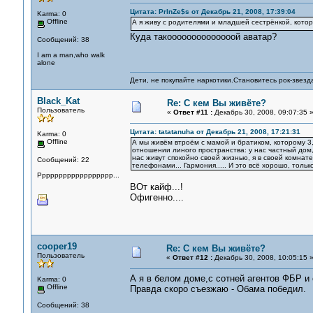
Цитата: PrInZe$s от Декабрь 21, 2008, 17:39:04
Karma: 0
Offline
А я живу с родителями и младшей сестрёнкой, кото
Куда такоооооооооооооой аватар?
Сообщений: 38
I am a man,who walk
alone
Дети, не покупайте наркотики.Становитесь рок-звезд
Black_Kat
Re: С кем Вы живёте?
Пользователь
«
Ответ #11 :
Декабрь 30, 2008, 09:07:35 
Цитата: tatatanuha от Декабрь 21, 2008, 17:21:31
Karma: 0
Offline
А мы живём втроём с мамой и братиком, которому 3,
отношении линого пространства: у нас частный дом,
нас живут спокойно своей жизнью, я в своей комнате
Сообщений: 22
телефонами... Гармония..... И это всё хорошо, тольк
Pppppppppppppppppp...
ВОт кайф...!
Офигенно....
cooper19
Re: С кем Вы живёте?
Пользователь
«
Ответ #12 :
Декабрь 30, 2008, 10:05:15 
А я в белом доме,с сотней агентов ФБР и 
Karma: 0
Offline
Правда скоро съезжаю - Обама победил.
Сообщений: 38