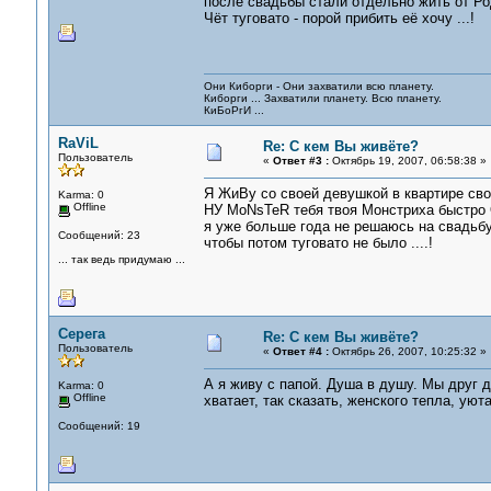
после свадьбы стали отдельно жить от Род
Чёт туговато - порой прибить её хочу ...!
Они Киборги - Они захватили всю планету.
Киборги ... Захватили планету. Всю планету.
КиБоРгИ ...
RaViL
Re: С кем Вы живёте?
Пользователь
«
Ответ #3 :
Октябрь 19, 2007, 06:58:38 »
Я ЖиВу со своей девушкой в квартире свое
Karma: 0
Offline
НУ MoNsTeR тебя твоя Монстриха быстро 
я уже больше года не решаюсь на свадьбу 
Сообщений: 23
чтобы потом туговато не было ....!
... так ведь придумаю ...
Серега
Re: С кем Вы живёте?
Пользователь
«
Ответ #4 :
Октябрь 26, 2007, 10:25:32 »
А я живу с папой. Душа в душу. Мы друг д
Karma: 0
Offline
хватает, так сказать, женского тепла, уюта
Сообщений: 19