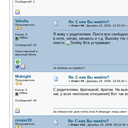
Сообщений: 1
Valodia
Re: С кем Вы живёте?
Пользователь
«
Ответ #8 :
Декабрь 22, 2008, 12:20:03 »
Я живу с родителями. Почти все свободно
Karma: 0
Offline
в нэте, читаю, качаюсь и т.д. Выхожу ток 
поесть
Все устраивает.
Сообщений: 42
Таинственный и
мрачный яблок
че палишь на подпись?
Midnight
Re: С кем Вы живёте?
Пользователь
«
Ответ #9 :
Декабрь 26, 2008, 19:36:40 »
С родителями, братишкой, братом. На вых
Karma: 0
Offline
нас у всех неплохие отношения) Вот так во
Сообщений: 46
За поворотом- дом,тепло,очаг.А впереди- лишь свист 
cooper19
Re: С кем Вы живёте?
Пользователь
«
Ответ #10 :
Декабрь 30, 2008, 08:24:39 