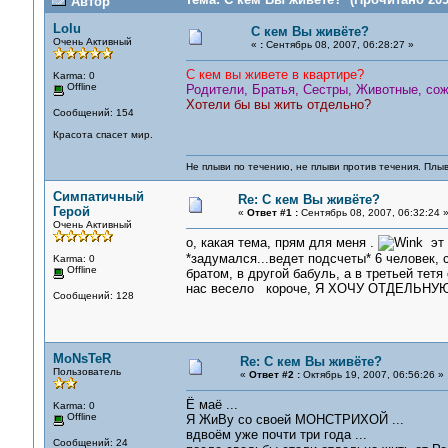
Автор
Lolu
С кем Вы живёте?
Очень Активный
«
:
Сентябрь 08, 2007, 06:28:27 »
С кем вы живете в квартире?
Karma: 0
Offline
Родители, Братья, Сестры, Животные, сож
Хотели бы вы жить отдельно?
Сообщений: 154
Красота спасет мир.
Не плыви по течению, не плыви против течения. Плыв
Симпатичный
Re: С кем Вы живёте?
Герой
«
Ответ #1 :
Сентябрь 08, 2007, 06:32:24 
Очень Активный
о, какая тема, прям для меня .
эт 
*задумался...ведет подсчеты* 6 человек,
Karma: 0
Offline
братом, в другой бабуль, а в третьей тет
нас весело короче, Я ХОЧУ ОТДЕЛЬНУЮ 
Сообщений: 128
MoNsTeR
Re: С кем Вы живёте?
Пользователь
«
Ответ #2 :
Октябрь 19, 2007, 06:56:26 »
Ё маё ...
Karma: 0
Offline
Я ЖиВу со своей МОНСТРИХОЙ ...
вдвоём уже почти три года ...
Сообщений: 24