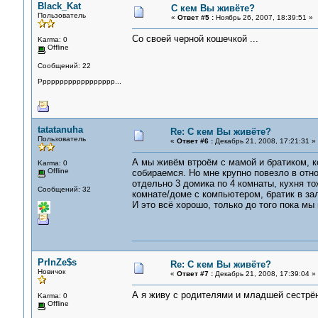
Black_Kat
С кем Вы живёте?
Пользователь
«
Ответ #5 :
Ноябрь 26, 2007, 18:39:51 »
Со своей черной кошечкой ...
Karma: 0
Offline
Сообщений: 22
Pppppppppppppppppp...
tatatanuha
Re: С кем Вы живёте?
Пользователь
«
Ответ #6 :
Декабрь 21, 2008, 17:21:31 »
А мы живём втроём с мамой и братиком, ко
Karma: 0
Offline
собираемся. Но мне крупно повезло в отно
отдельно 3 домика по 4 комнаты, кухня то
Сообщений: 32
комнате/доме с компьютером, братик в зал
И это всё хорошо, только до того пока мы 
PrInZe$s
Re: С кем Вы живёте?
Новичок
«
Ответ #7 :
Декабрь 21, 2008, 17:39:04 »
А я живу с родителями и младшей сестрё
Karma: 0
Offline