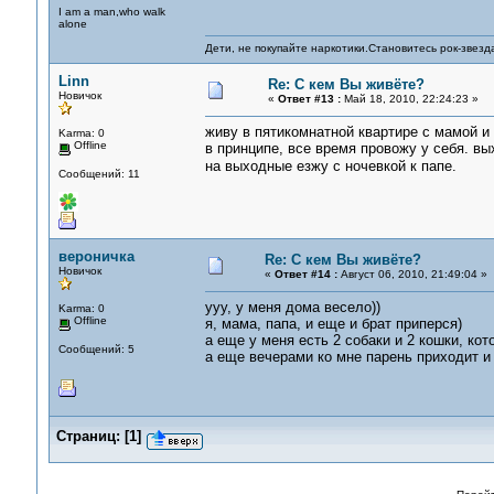
I am a man,who walk
alone
Дети, не покупайте наркотики.Становитесь рок-звезд
Linn
Re: С кем Вы живёте?
Новичок
«
Ответ #13 :
Май 18, 2010, 22:24:23 »
живу в пятикомнатной квартире с мамой и 
Karma: 0
Offline
в принципе, все время провожу у себя. вы
на выходные езжу с ночевкой к папе.
Сообщений: 11
вероничка
Re: С кем Вы живёте?
Новичок
«
Ответ #14 :
Август 06, 2010, 21:49:04 »
ууу, у меня дома весело))
Karma: 0
Offline
я, мама, папа, и еще и брат приперся)
а еще у меня есть 2 собаки и 2 кошки, кот
Сообщений: 5
а еще вечерами ко мне парень приходит и
Страниц:
[
1
]