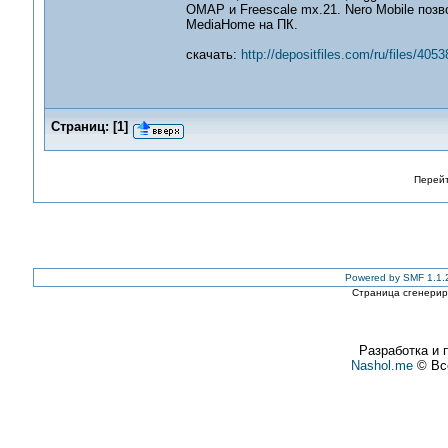
OMAP и Freescale mx.21. Nero Mobile позв
MediaHome на ПК.
cкачать:
http://depositfiles.com/ru/files/4053
Страниц:
[
1
]
Перейт
Powered by SMF 1.1.
Страница сгенериро
Разработка и 
Nashol.me
© Все