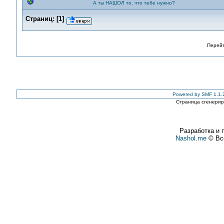
А ты НАШОЛ то, что тебе нужно?
Страниц:
[
1
]
Перейт
Powered by SMF 1.1.
Страница сгенериро
Разработка и 
Nashol.me
© Все