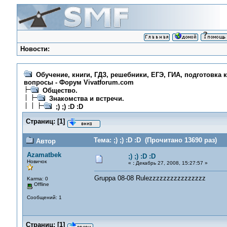
Новости:
Обучение, книги, ГДЗ, решебники, ЕГЭ, ГИА, подготовка 
вопросы - Форум Vivatforum.com
Общество.
Знакомства и встречи.
;) ;) :D :D
Страниц:
[
1
]
Тема: ;) ;) :D :D (Прочитано 13690 раз)
Автор
Azamatbek
;) ;) :D :D
Новичок
«
:
Декабрь 27, 2008, 15:27:57 »
Gruppa 08-08 Rulezzzzzzzzzzzzzzzz
Karma: 0
Offline
Сообщений: 1
Страниц:
[
1
]