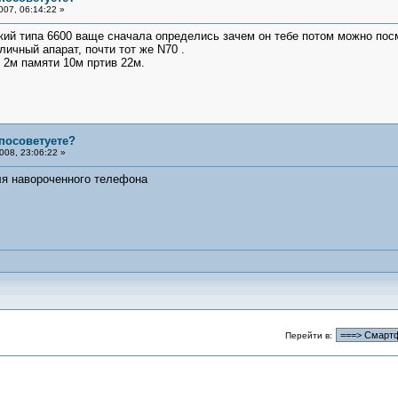
007, 06:14:22 »
нокий типа 6600 ваще сначала определись зачем он тебе потом можно пос
личный апарат, почти тот же N70 .
 2м памяти 10м пртив 22м.
посоветуете?
008, 23:06:22 »
ля навороченного телефона
Перейти в: