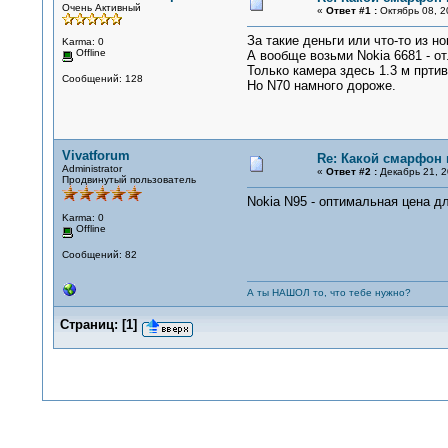
Очень Активный
«
Ответ #1 :
Октябрь 08, 2
За такие деньги или что-то из 
Karma: 0
Offline
А вообще возьми Nokia 6681 - от
Только камера здесь 1.3 м пртив
Сообщений: 128
Но N70 намного дороже.
Vivatforum
Re: Какой смарфон 
Administrator
«
Ответ #2 :
Декабрь 21, 2
Продвинутый пользователь
Nokia N95 - оптимальная цена д
Karma: 0
Offline
Сообщений: 82
А ты НАШОЛ то, что тебе нужно?
Страниц:
[
1
]