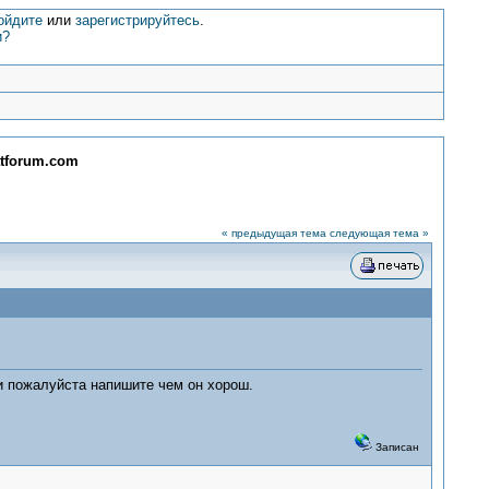
ойдите
или
зарегистрируйтесь
.
и?
atforum.com
« предыдущая тема
следующая тема »
и пожалуйста напишите чем он хорош.
Записан