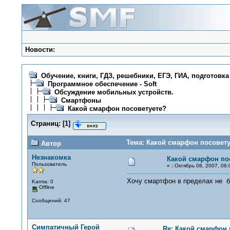
Новости:
Обучение, книги, ГДЗ, решебники, ЕГЭ, ГИА, подготовка
Программное обеспечение - Soft
Обсуждение мобильных устройств.
Смартфоны
Какой смарфон посоветуете?
Страниц:
[
1
]
Тема: Какой смарфон посовету
Автор
Незнакомка
Какой смарфон по
Пользователь
«
:
Октябрь 08, 2007, 06:
Хочу смартфон в пределах не б
Karma: 0
Offline
Сообщений: 47
Симпатичный Герой
Re: Какой смарфон 