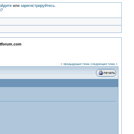
ойдите
или
зарегистрируйтесь
.
и?
atforum.com
« предыдущая тема
следующая тема »