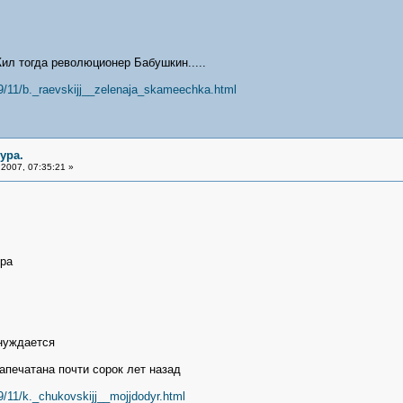
ил тогда революционер Бабушкин.....
09/11/b._raevskijj__zelenaja_skameechka.html
ура.
2007, 07:35:21 »
ура
 нуждается
апечатана почти сорок лет назад
9/11/k._chukovskijj__mojjdodyr.html