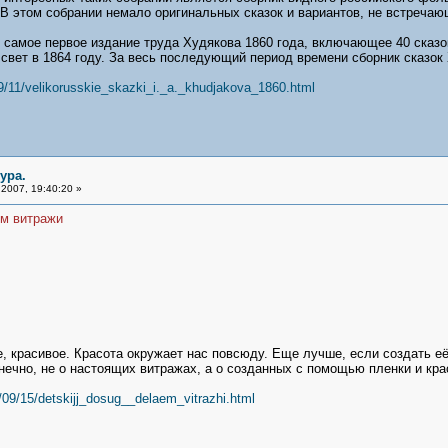
. В этом собрании немало оригинальных сказок и вариантов, не встреча
самое первое издание труда Худякова 1860 года, включающее 40 сказок
вет в 1864 году. За весь последующий период времени сборник сказок 
9/11/velikorusskie_skazki_i._a._khudjakova_1860.html
ура.
2007, 19:40:20 »
ем витражи
е, красивое. Красота окружает нас повсюду. Еще лучше, если создать е
нечно, не о настоящих витражах, а о созданных с помощью пленки и крас
/09/15/detskijj_dosug__delaem_vitrazhi.html