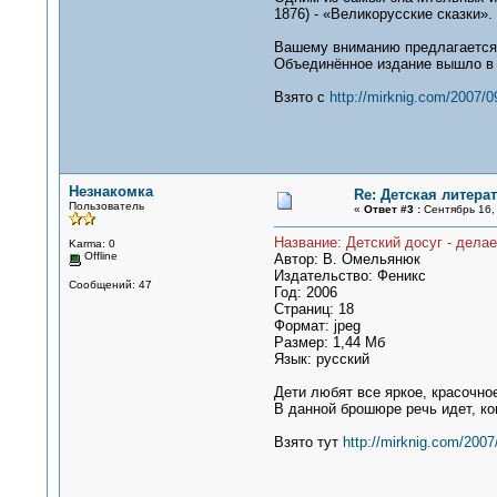
1876) - «Великорусские сказки»
Вашему вниманию предлагается 
Объединённое издание вышло в с
Взято с
http://mirknig.com/2007/0
Незнакомка
Re: Детская литерат
Пользователь
«
Ответ #3 :
Сентябрь 16, 
Название: Детский досуг - дела
Karma: 0
Offline
Автор: В. Омельянюк
Издательство: Феникс
Сообщений: 47
Год: 2006
Страниц: 18
Формат: jpeg
Размер: 1,44 Мб
Язык: русский
Дети любят все яркое, красочно
В данной брошюре речь идет, ко
Взято тут
http://mirknig.com/2007