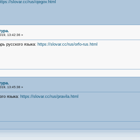
ttps://slovar.cc/rus/ojegov.html
тура.
019, 13:42:36 »
рь русского языка:
https://slovar.cc/rus/orfo-rus.html
тура.
019, 13:45:38 »
ого языка:
https://slovar.cc/rus/pravila.html