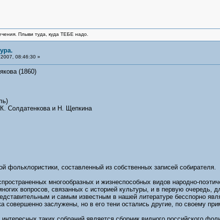
ечения. Плыви туда, куда ТЕБЕ надо.
ура.
2007, 08:46:30 »
удякова (1860)
ль)
К. Солдатенкова и Н. Щепкина
ой фольклористики, составленный из собственных записей собирателя.
аспространенных многообразных и жизнеспособных видов народно-поэтич
ногих вопросов, связанных с историей культуры, и в первую очередь, д
едставительным и самым известным в нашей литературе бесспорно явля
ка совершенно заслужены, но в его тени остались другие, по своему при
интересных таких собраний является сборник видного российского фол