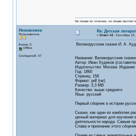
Не плыви по течению, не плыви против т
Незнакомка
Re: Детская литерат
Пользователь
«
Ответ #2 :
Сентябрь 15, 
Великорусские сказки И. А. Х
Karma: 0
Offline
Сообщений: 47
Название: Великорусские сказки
Автор: Иван Худяков (составите
Издательство: Москва: Издание 
Год: 1860
Страниц: 158
Формат: pdf (rar)
Размер: 3,3 MB
Качество: выше среднего
Язык: русский
Первый сборник в истории русск
Сказки, как один из наиболее р
ценный материал для изучения м
деятельности народа. Самым пр
Слава и признание этого сборни
Одним из самых значительных и 