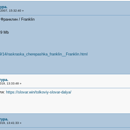
ура.
2007, 15:32:40 »
Франклин / Franklin
.9 Mb
9/14/raskraska_cherepashka_franklin__Franklin.html
тура.
019, 13:33:48 »
аля:
https://slovar.win/tolkoviy-slovar-dalya/
тура.
019, 13:41:33 »