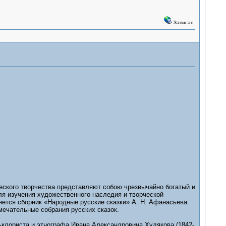
Записан
еского творчества представляют собою чрезвычайно богатый и
ля изучения художественного наследия и творческой
ется сборник «Народные русские сказки» А. Н. Афанасьева.
мечательные собрания русских сказок.
ьклориста и этнографа Ивана Александровича Худякова (1842-