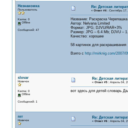
Незнакомка
Re: Детская литерат
Пользователь
«
Ответ #4 :
Сентябрь 17, 
Название: Раскраска Черепашка 
Karma: 0
Offline
Автор: Nelvana Limited
Формат: JPG; DJVU/RAR+3%
Сообщений: 47
Размер: JPG – 6.4 Mb; DJVU – 1
Качество: хорошее
58 картинок для раскрашивания
Взято с
http://mirknig.com/2007/0
slovar
Re: Детская литера
Новичок
«
Ответ #5 :
Апрель 04, 2
вот здесь для детей словарь Д
Karma: 0
Offline
Сообщений: 1
nrr
Re: Детская литера
Новичок
«
Ответ #6 :
Апрель 04, 2