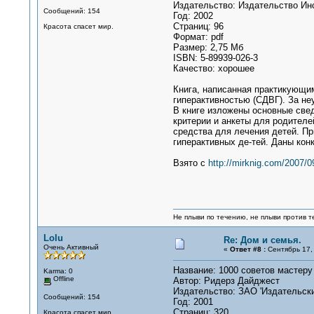
Издательство: Издательство Ин
Сообщений: 154
Год: 2002
Страниц: 96
Красота спасет мир.
Формат: pdf
Размер: 2,75 Мб
ISBN: 5-89939-026-3
Качество: хорошее
Книга, написанная практикующи
гиперактивностью (СДВГ). За н
В книге изложены основные свед
критерии и анкеты для родител
средства для лечения детей. Пр
гиперактивных де-тей. Даны кон
Взято с
http://mirknig.com/2007/0
Не плыви по течению, не плыви против т
Lolu
Re: Дом и семья.
Очень Активный
«
Ответ #8 :
Сентябрь 17, 
Название: 1000 советов мастеру 
Karma: 0
Offline
Автор: Ридерз Дайджест
Издательство: ЗАО 'Издательск
Сообщений: 154
Год: 2001
Страниц: 320
Красота спасет мир.