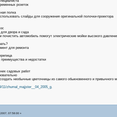
специалиста
временных розеток
ная полка
спользовать слайды для сооружения оригинальной полочки-проектора
сос
 для двора и сада
и почистить автомобиль помогут электрические мойки высокого давлени
рать?
умент для ремонта
ерепица
, преимущества и недостатки
них садовых работ
ровательно
создать необычные цветочницы из самого обыкновенного и привычного м
09/11/zhurnal_majjster__04_2005_g
.
2007, 07:58:00 »