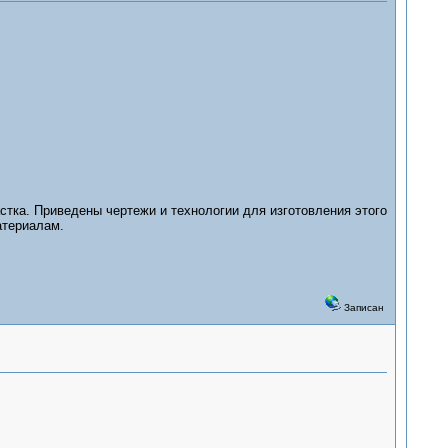
тка. Приведены чертежи и технологии для изготовления этого
атериалам.
Записан