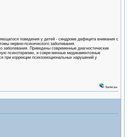
няющегося поведения у детей - синдроме дефицита внимания с
томы нервно-психического заболевания.
ого заболевания. Приведены современные диагностические
йную психотерапию, и совре-менные медикаментозные
ься при коррекции психоэмоциональных нарушений у
Записан