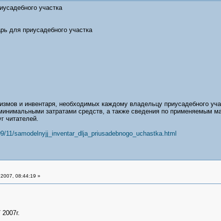
приусадебного участка
рь для приусадебного участка
измов и инвентаря, необходимых каждому владельцу приусадебного учас
минимальными затратами средств, а также сведения по применяемым м
г читателей.
09/11/samodelnyjj_inventar_dlja_priusadebnogo_uchastka.html
2007, 08:44:19 »
 2007г.