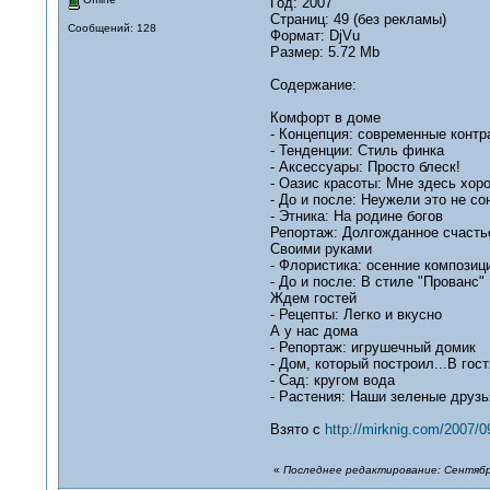
Год: 2007
Страниц: 49 (без рекламы)
Сообщений: 128
Формат: DjVu
Размер: 5.72 Mb
Содержание:
Комфорт в доме
- Концепция: современные контр
- Тенденции: Стиль финка
- Аксессуары: Просто блеск!
- Оазис красоты: Мне здесь хор
- До и после: Неужели это не сон
- Этника: На родине богов
Репортаж: Долгожданное счасть
Своими руками
- Флористика: осенние композиц
- До и после: В стиле "Прованс"
Ждем гостей
- Рецепты: Легко и вкусно
А у нас дома
- Репортаж: игрушечный домик
- Дом, который построил...В го
- Сад: кругом вода
- Растения: Наши зеленые друзь
Взято с
http://mirknig.com/2007/0
«
Последнее редактирование: Сентябрь