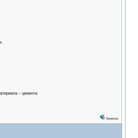
я
атериала – цемента
Записан