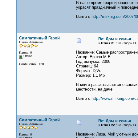
В наше время фаршированные ов
украсят праздничный и повседне
Взято с
http://mirknig.com/2007/0
Симпатичный Герой
Re: Дом и семья.
Очень Активный
«
Ответ #1 :
Сентябрь 14, 
Название: Самые распространен
Karma: 0
Offline
Автор: Ершов М.Е.
Год выпуска: 2006
Сообщений: 128
Страниц: 94
Формат: DjVu
Размер: 1.1 Mb
В книге рассказывается о самых
местности, на даче.
Взято с
http://www.mirknig.com/
Симпатичный Герой
Re: Дом и семья.
Очень Активный
«
Ответ #2 :
Сентябрь 14, 
Название: Лиза. Мой уютный до
Karma: 0
Offline