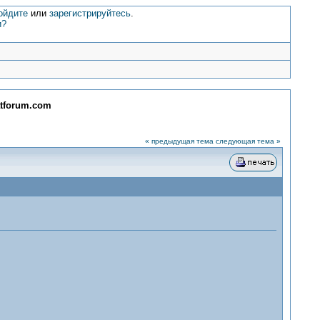
ойдите
или
зарегистрируйтесь
.
и?
atforum.com
« предыдущая тема
следующая тема »