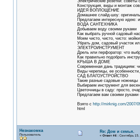
Электрические розетки: советы 
Конструкция, виды и монтаж со
ИДЕЯ ВОПЛОЩЕНИЕ
Домашнее слайд-шоу: оригиналь
Предлагаем интересную идею: и
ВОДА САНТЕХНИКА
Добываем воду своими руками
Как выбрать ручной садовый на
Моем чисто, чисто, чисто: мойки
Убрать дом, садовый участок ил
ЭЛЕКТРОИНСТРУМЕНТ
Дрель или перфоратор: что выб
Как правильно подобрать инстр
КРЫША В ДОМЕ
Современная дань традициям: ч
Виды черепицы, ее особенности
САД БЛАГОУСТРОЙСТВО
Такие разные садовые ножницы
Выбираем инструмент для весен
Цветочницы в саду: просто, оча
Предлагаем вам своими руками 
Взято с
http://mirknig.com/2007/
html
Незнакомка
Re: Дом и семья.
Пользователь
«
Ответ #4 :
Сентябрь 15, 