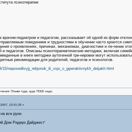
ститута психотерапии
м врачом-педиатром и педагогом, рассказывает об одной из форм откло
еуправляемым поведением и трудностями в обучении часто кроются симп
ения о проявлениях, причинах, механизмах, диагностике и ле-чении эт
ей и педагогов. Описаны психотерапевтические методики, включая семе
иведенные в книге методики аутогенной тре-нировки могут использоват
кретные рекомендации для родителей, педагогов и психологов.
9/15/neposedlivyjj_rebjonok_ili_vsjo_o_giperaktivnykh_detjakh.html
ечения. Плыви туда, куда ТЕБЕ надо.
2007, 15:51:35 »
на все руки.
ий Дом Ридерз Дайджест'