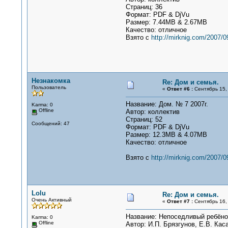
Страниц: 36
Формат: PDF & DjVu
Размер: 7.44MB & 2.67MB
Качество: отличное
Взято с
http://mirknig.com/2007/
Незнакомка
Re: Дом и семья.
Пользователь
«
Ответ #6 :
Сентябрь 15, 
Название: Дом. № 7 2007г.
Karma: 0
Offline
Автор: коллектив
Страниц: 52
Сообщений: 47
Формат: PDF & DjVu
Размер: 12.3MB & 4.07MB
Качество: отличное
Взято с
http://mirknig.com/2007/
Lolu
Re: Дом и семья.
Очень Активный
«
Ответ #7 :
Сентябрь 16, 
Название: Непоседливый ребёнок
Karma: 0
Offline
Автор: И.П. Брязгунов, Е.В. Кас