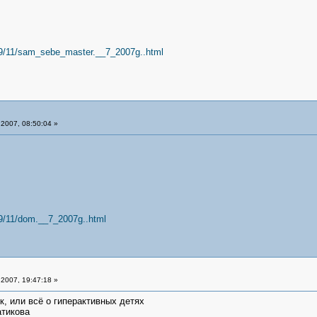
09/11/sam_sebe_master.__7_2007g..html
2007, 08:50:04 »
09/11/dom.__7_2007g..html
2007, 19:47:18 »
, или всё о гиперактивных детях
атикова