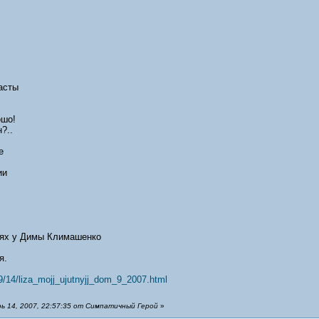
асты
ошо!
?..
е
ии
стях у Димы Климашенко
я.
9/14/liza_mojj_ujutnyjj_dom_9_2007.html
 14, 2007, 22:57:35 от Симпатичный Герой
»