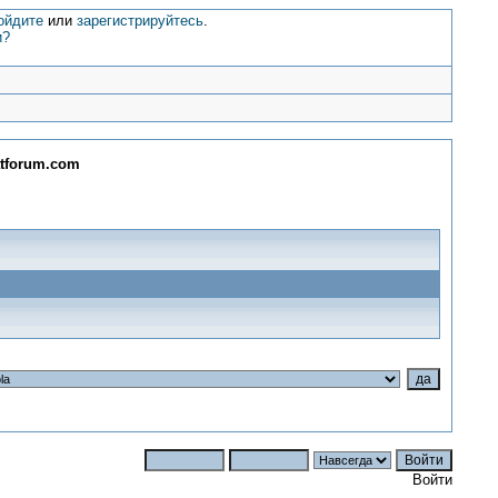
ойдите
или
зарегистрируйтесь
.
и?
atforum.com
Войти