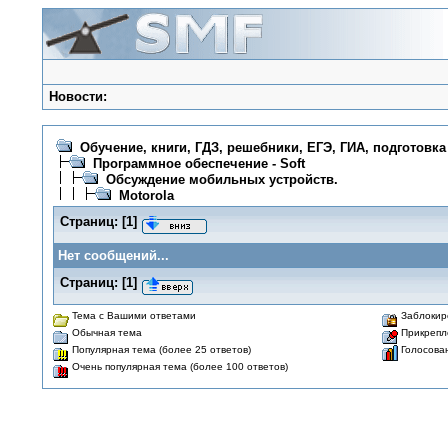
Новости:
Обучение, книги, ГДЗ, решебники, ЕГЭ, ГИА, подготовка
Программное обеспечение - Soft
Обсуждение мобильных устройств.
Motorola
Страниц:
[
1
]
Нет сообщений...
Страниц:
[
1
]
Тема с Вашими ответами
Заблокир
Обычная тема
Прикрепл
Популярная тема (более 25 ответов)
Голосова
Очень популярная тема (более 100 ответов)