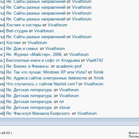
ты
]
Re: Сайты разных направлений
от
Vivatforum
ты
]
Re: Сайты разных направлений
от
Vivatforum
ты
]
Re: Сайты разных направлений
от
Vivatforum
ты
]
Re: Сайты разных направлений
от
Vivatforum
ки
]
Хостинг и хостеры
от
Vivatforum
ки
]
Веб студии
от
Vivatforum
ты
]
Re: Сайты разных направлений
от
Vivatforum
ет
]
Хостинг
от
Vivatforum
и.
]
Re: Дом и семья.
от
Vivatforum
и.
]
Re: Журнал «Майстер», 2006,
от
Vivatforum
а.
]
Бесплатные книги и софт от Аладьева
от
Vlad4742
и.
]
Re: Бизнес и Финансы.
от
academic-prof
ta
]
Re: Так что лучше: Windows XP или Vista?
от
Ximik
ки
]
Re: Адреса сайтов электронных библиотек
от
Ximik
ма
]
Что случилось с сайтом Nashol.com?
от
Vivatforum
ра
]
Re: Детская литература.
от
Vivatforum
ра
]
Re: Детская литература.
от
Vivatforum
ра
]
Re: Детская литература.
от
nrr
ра
]
Re: Детская литература.
от
slovar
ий
]
Re: Фан-клуб Михаила Боярского.
от
Vivatforum
:48:55 )
Всего 
После