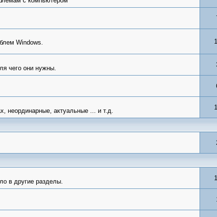
блемам с компьютером
облем Windows.
ля чего они нужны.
 неординарные, актуальные ... и т.д.
ло в другие разделы.