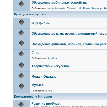
Обсуждение мобильных устройств.
Подразделы:
Nokia
,
Motorola
,
Ericsson
,
LG
,
Alcatel
,
Samsung
,
Si
Культура и искуство.
Ищу фильм.
Обсуждение музыки, песен, исполнителей, ссыл
Обсуждение фильмов, новинок, ссылки на рес
Спорт.
Подразделы:
Футбол.
Творчество и искусство.
Мода и Одежда.
Музыка.
Подразделы:
Рок
Компьютеры и Интернет
Решение проблем