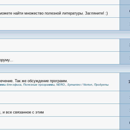
можете найти множество полезной литературы. Загляните! :)
руму...
чение. Так же обсуждение программ.
ммы для офиса
,
Полезные программы
,
NERO.
,
Symantec / Norton
,
Продукты
 и все связанное с этим