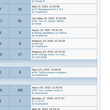
от
Grade-8
Май 15, 2010, 11:53:58
7
10
в
1С Предприятие 8.2, 8.1,...
от
Vivatforum
Сентябрь 30, 2020, 15:52:09
17
81
в
Re: Так что лучше: Windo...
от
Ximik
Август 19, 2007, 20:31:25
3
5
в
Любые драйвера на любые ...
от
Vivatforum
Февраль 19, 2025, 07:16:36
6
8
в
Хостинг
от
Vivatforum
Февраль 16, 2010, 22:31:00
10
17
в
Кто нибудь знает что ниб...
от
Just Smile
Июль 23, 2026, 15:48:55
2
8
в
Re: Сайты разных направл...
от
Vivatforum
Август 06, 2010, 21:50:43
16
150
в
Re: Сон, в каких позах л...
от
вероничка
Декабрь 27, 2008, 15:27:57
1
1
в
;) ;) :D :D
от
Azamatbek
Май 18, 2010, 22:15:15