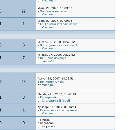
от
Vivatforum
Июнь 20, 2025, 15:39:57
6
22
в
Хостинг и хостеры
от
Vivatforum
Июнь 07, 2007, 02:09:36
1
1
в
FAQ о компьютерах, прогр...
от
Vivatforum
Январь 30, 2020, 10:42:12
3
3
в
Что случилось с сайтом N...
от
Vivatforum
Январь 07, 2009, 09:17:52
1
7
в
Re: Ваша помощь!
от
cooper19
Август 28, 2007, 14:22:51
19
46
в
Re: Norton Ghost.
от
Миледи
Октябрь 25, 2007, 08:47:19
1
3
в
Касперский
от
Симпатичный Герой
Декабрь 19, 2007, 03:16:54
1
1
в
Ссылки на сайты с правов...
от
Vivatforum
не указан
0
0
в не указан
от не указан