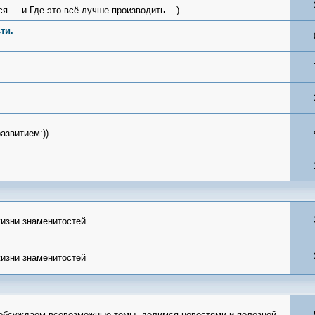
 ... и Где это всё лучше производить ...)
ти.
азвитием:))
жизни знаменитостей
жизни знаменитостей
 обсуждаем всевозможные темы, делимся новостями и полезной