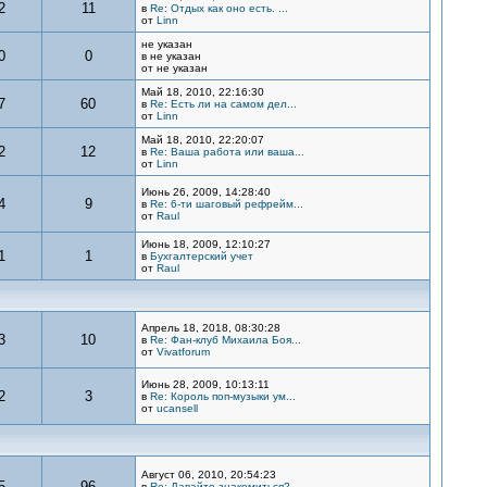
2
11
в
Re: Отдых как оно есть. ...
от
Linn
не указан
0
0
в не указан
от не указан
Май 18, 2010, 22:16:30
7
60
в
Re: Есть ли на самом дел...
от
Linn
Май 18, 2010, 22:20:07
2
12
в
Re: Ваша работа или ваша...
от
Linn
Июнь 26, 2009, 14:28:40
4
9
в
Re: 6-ти шаговый рефрейм...
от
Raul
Июнь 18, 2009, 12:10:27
1
1
в
Бухгалтерский учет
от
Raul
Апрель 18, 2018, 08:30:28
3
10
в
Re: Фан-клуб Михаила Боя...
от
Vivatforum
Июнь 28, 2009, 10:13:11
2
3
в
Re: Король поп-музыки ум...
от
ucansell
Август 06, 2010, 20:54:23
5
96
в
Re: Давайте знакомиться?...