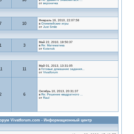
от
вероничка
Февраль 16, 2010, 22:07:58
7
10
в
Олимпийские игры
от
Just Smile
Май 22, 2010, 19:50:37
1
3
в
Re: Математика
от
Kotenok
Май 01, 2013, 13:31:05
11
11
в
Готовые домашние задания...
от
Vivatforum
Октябрь 10, 2013, 20:31:37
2
6
в
Re: Решение квадратного ...
от
Raul
 Форум Vivatforum.com - Информационный центр