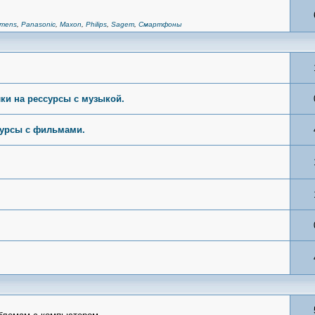
emens
,
Panasonic
,
Maxon
,
Philips
,
Sagem
,
Смартфоны
ки на рессурсы с музыкой.
сурсы с фильмами.