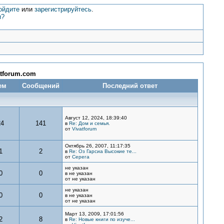
ойдите
или
зарегистрируйтесь
.
и?
atforum.com
ем
Сообщений
Последний ответ
Август 12, 2024, 18:39:40
24
141
в
Re: Дом и семья.
от
Vivatforum
Октябрь 26, 2007, 11:17:35
1
2
в
Re: Оз Гарсиа Высокие те...
от
Серега
не указан
0
0
в не указан
от не указан
не указан
0
0
в не указан
от не указан
Март 13, 2009, 17:01:56
2
8
в
Re: Новые книги по изуче...