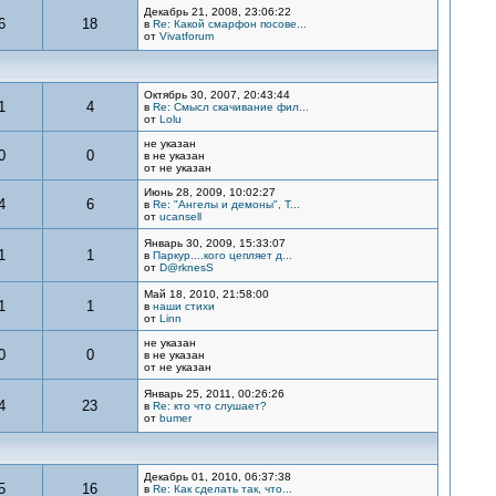
Декабрь 21, 2008, 23:06:22
6
18
в
Re: Какой смарфон посове...
от
Vivatforum
Октябрь 30, 2007, 20:43:44
1
4
в
Re: Смысл скачивание фил...
от
Lolu
не указан
0
0
в не указан
от не указан
Июнь 28, 2009, 10:02:27
4
6
в
Re: "Ангелы и демоны", Т...
от
ucansell
Январь 30, 2009, 15:33:07
1
1
в
Паркур....кого цепляет д...
от
D@rknesS
Май 18, 2010, 21:58:00
1
1
в
наши стихи
от
Linn
не указан
0
0
в не указан
от не указан
Январь 25, 2011, 00:26:26
4
23
в
Re: кто что слушает?
от
bumer
Декабрь 01, 2010, 06:37:38
5
16
в
Re: Как сделать так, что...